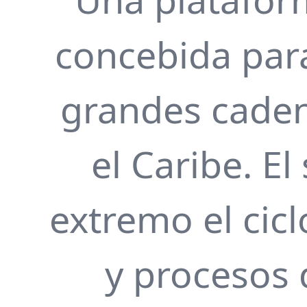
concebida para
grandes caden
el Caribe. E
extremo el cic
y procesos 