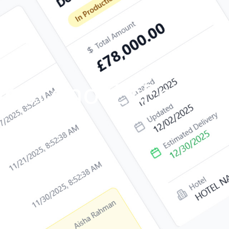
onócenos
Es
En