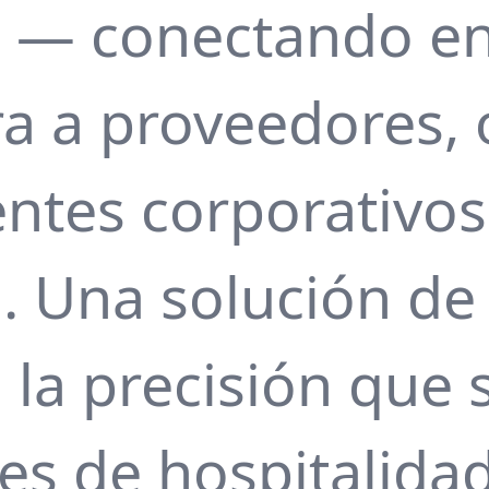
s — conectando en
ra a proveedores,
ientes corporativos
. Una solución de
 la precisión qu
es de hospitalidad 