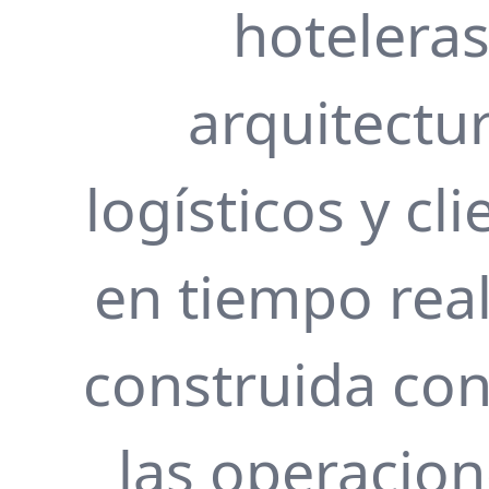
hotelera
arquitectu
logísticos y cl
en tiempo real
construida con
las operacion