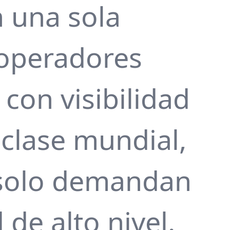
 una sola
 operadores
 con visibilidad
 clase mundial,
e solo demandan
de alto nivel.