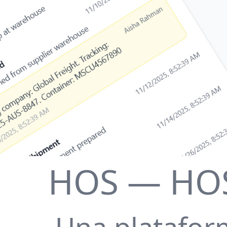
HOS — HOS
Una plataform